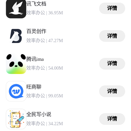
讯飞文档
详情
效率办公
|
36.95M
百灵创作
详情
效率办公
|
47.27M
腾讯ima
详情
效率办公
|
54.00M
旺商聊
详情
效率办公
|
99.05M
全民写小说
详情
效率办公
|
34.22M