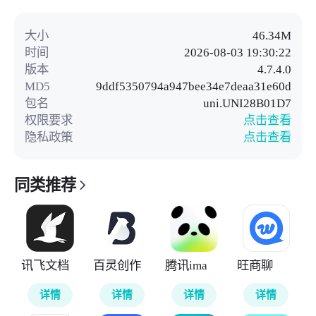
大小
46.34M
时间
2026-08-03 19:30:22
版本
4.7.4.0
MD5
9ddf5350794a947bee34e7deaa31e60d
包名
uni.UNI28B01D7
权限要求
点击查看
隐私政策
点击查看
同类推荐
讯飞文档
百灵创作
腾讯ima
旺商聊
详情
详情
详情
详情