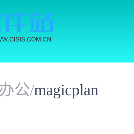
办公
/
magicplan